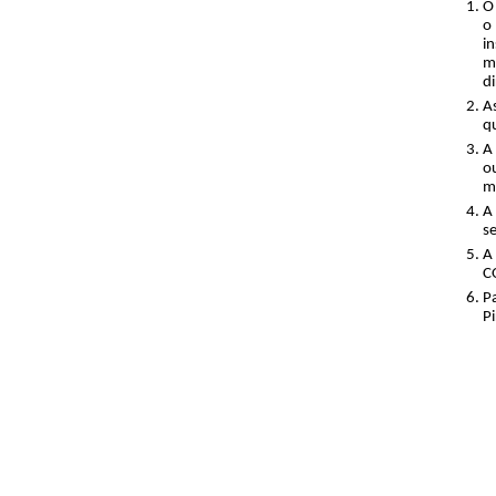
O
o
i
m
di
A
q
A
o
m
A
s
A
C
P
P