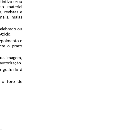
intivo e/ou 
 material 
 revistas e 
ails, malas 
elebrado ou 
egócio.
epoimento e 
te o prazo 
ua imagem, 
 autorização.
gratuido à 
 o foro de 
_