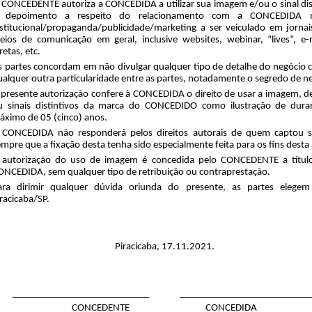
 CONCEDENTE autoriza a CONCEDIDA a utilizar sua imagem e/ou o sinal dist
 depoimento a respeito do relacionamento com a CONCEDIDA no
nstitucional/propaganda/publicidade/marketing a ser veiculado em jornais,
eios de comunicação em geral, inclusive websites, webinar, “lives”, e-m
retas, etc.
s partes concordam em não divulgar qualquer tipo de detalhe do negócio c
ualquer outra particularidade entre as partes, notadamente o segredo de n
 presente autorização confere à CONCEDIDA o direito de usar a imagem, d
u sinais distintivos da marca do CONCEDIDO como ilustração de duran
áximo de 05 (cinco) anos.
 CONCEDIDA não responderá pelos direitos autorais de quem captou s
empre que a fixação desta tenha sido especialmente feita para os fins desta
 autorização do uso de imagem é concedida pelo CONCEDENTE a título 
ONCEDIDA, sem qualquer tipo de retribuição ou contraprestação.
ara dirimir qualquer dúvida oriunda do presente, as partes elegem
iracicaba/SP.
Piracicaba, 17.11.2021.
____________________________
___________________________
CONCEDENTE
CONCEDIDA