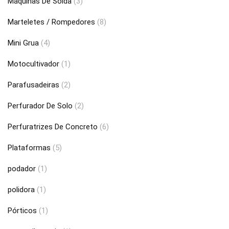
Máquinas De Solda
(3)
Marteletes / Rompedores
(8)
Mini Grua
(4)
Motocultivador
(1)
Parafusadeiras
(2)
Perfurador De Solo
(2)
Perfuratrizes De Concreto
(6)
Plataformas
(5)
podador
(1)
polidora
(1)
Pórticos
(1)