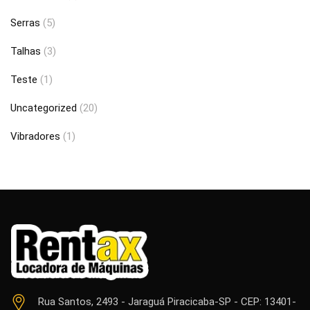
Serras
(5)
Talhas
(3)
Teste
(1)
Uncategorized
(20)
Vibradores
(1)
Rua Santos, 2493 - Jaraguá Piracicaba-SP - CEP: 13401-