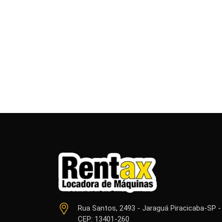
Rua Santos, 2493 - Jaraguá Piracicaba-SP -
CEP: 13401-260