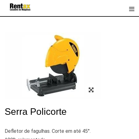
Skip
to
content
Zoom
Serra Policorte
Defletor de fagulhas. Corte em até 45°.