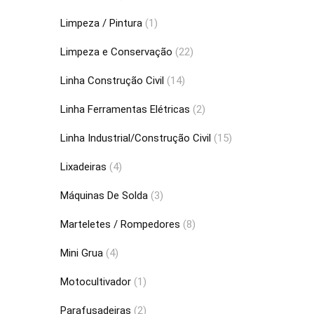
Limpeza / Pintura
(1)
Limpeza e Conservação
(22)
Linha Construção Civil
(14)
Linha Ferramentas Elétricas
(2)
Linha Industrial/Construção Civil
(15)
Lixadeiras
(4)
Máquinas De Solda
(3)
Marteletes / Rompedores
(8)
Mini Grua
(4)
Motocultivador
(1)
Parafusadeiras
(2)