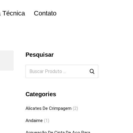
a Técnica
Contato
Pesquisar
Categories
Alicates De Crimpagem
(2)
Andaime
(1)
Arqueação De Cinta De Aço Para