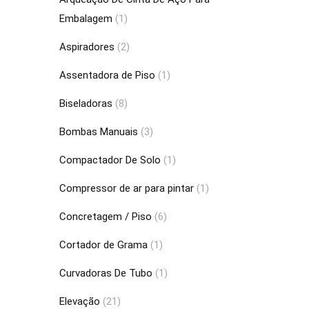
Embalagem
(1)
Aspiradores
(2)
Assentadora de Piso
(1)
Biseladoras
(8)
Bombas Manuais
(3)
Compactador De Solo
(1)
Compressor de ar para pintar
(1)
Concretagem / Piso
(6)
Cortador de Grama
(1)
Curvadoras De Tubo
(1)
Elevação
(21)