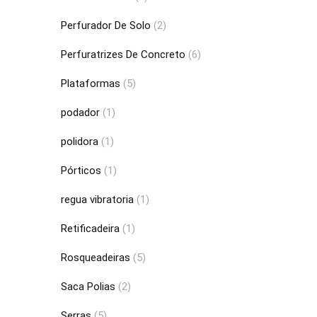
Perfurador De Solo
(2)
Perfuratrizes De Concreto
(6)
Plataformas
(5)
podador
(1)
polidora
(1)
Pórticos
(1)
regua vibratoria
(1)
Retificadeira
(1)
Rosqueadeiras
(5)
Saca Polias
(2)
Serras
(5)