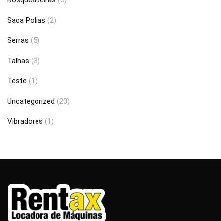
Rosqueadeiras
(5)
Saca Polias
(2)
Serras
(5)
Talhas
(3)
Teste
(1)
Uncategorized
(20)
Vibradores
(1)